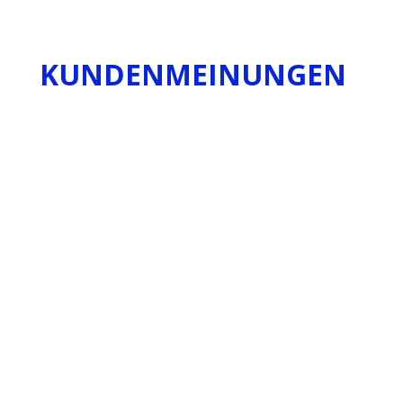
KUNDENMEINUNGEN
Guten Tag Herr Niese,
…
Ihre frische, offene und ehrliche Art
auf dem Digital Future Congress war
eine schöne Sequenz. Vielleicht
ergeben sich ja Ansätze für eine
Zusammenarbeit, sofern Sie daran
interessiert sind.
„Ohne Vertical Change wären wir