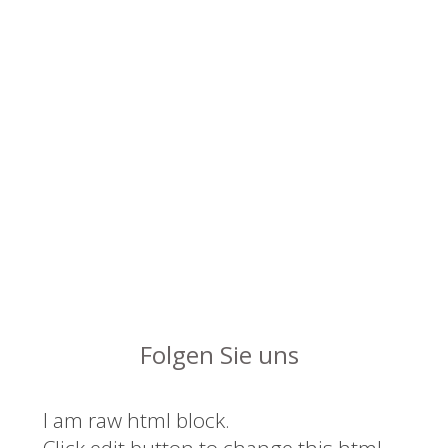
(Digitalisierung Tresor,
Veränderungsmanagement,
Projektleitung)“
Mit Ihrer Digitalisierungslösung
machen wir einen großen Sprung in
die Industrie 4.0. Nun können wir
erstmalig unser 30t schweres
Kerngeschäft den Kunden
lebensgroß zeigen, wo auch immer
sie sind. Nutzen war schon Ihr
visionärer Vorschlag.
Folgen Sie uns
I am raw html block.